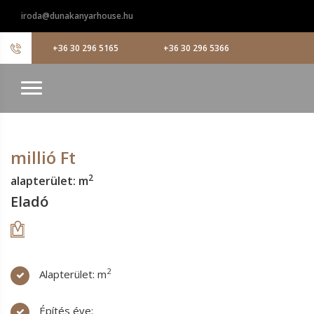
iroda@dunakanyarhouse.hu
+36 30 296 5165
+36 30 296 5366
millió Ft
2
alapterület: m
Eladó
2
Alapterület: m
Építés éve: