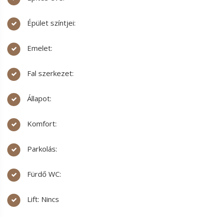
Épület színtjei:
Emelet:
Fal szerkezet:
Állapot:
Komfort:
Parkolás:
Fürdő WC:
Lift: Nincs